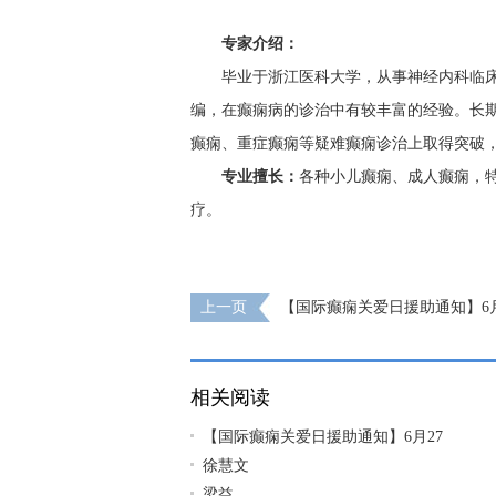
专家介绍：
毕业于浙江医科大学，从事神经内科临床
编，在癫痫病的诊治中有较丰富的经验。长
癫痫、重症癫痫等疑难癫痫诊治上取得突破
专业擅长：
各种小儿癫痫、成人癫痫，
疗。
上一页
【国际癫痫关爱日援助通知】6月2
申请可获“免费北京三甲名医会诊+超万元治
速看!
相关阅读
【国际癫痫关爱日援助通知】6月27
徐慧文
梁益