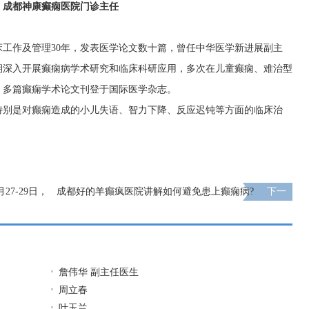
成都神康癫痫医院门诊主任
工作及管理30年，发表医学论文数十篇，曾任中华医学新进展副主
期深入开展癫痫病学术研究和临床科研应用，多次在儿童癫痫、难治型
，多篇癫痫学术论文刊登于国际医学杂志。
特别是对癫痫造成的小儿失语、智力下降、反应迟钝等方面的临床治
7-29日，
成都好的羊癫疯医院讲解如何避免患上癫痫病?
下一
疗援助”，
页
詹伟华 副主任医生
周立春
叶玉兰