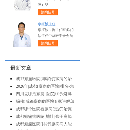
三）毕
预约挂号
李江波主任
李江波，副主任医师/门
诊主任中华医学会会员
预约挂号
最新文章
成都癫痫医院[哪家好]癫痫的治
疗有哪些误区?
2026年|成都[癫痫病医院]排名-怎
么治疗癫痫后遗症?
四川去哪治癫痫-医院排行榜[详
细排名]癫痫对女性的危害有哪些?
揭秘!成都癫痫病医院专家讲解怎
样提高羊癫疯病的治疗效果?
成都哪个医院看癫痫[更好]治癫
痫用住院吗?
成都癫痫病医院[地址]孩子高烧
为什么会出现癫痫抽搐?
成都癫痫医院[排行]癫痫病人能