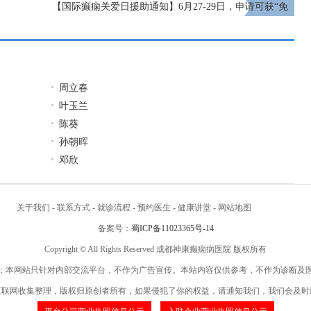
【国际癫痫关爱日援助通知】6月27-29日，申请可获“免
费北京三甲名医会诊+超万元治疗援助”，速看!
下一
页
周立春
叶玉兰
陈葵
孙朝晖
邓欣
关于我们
-
联系方式
-
就诊流程
-
预约医生
-
健康讲堂
-
网站地图
备案号：
蜀ICP备11023365号-14
Copyright © All Rights Reserved 成都神康癫痫病医院 版权所有
：本网站只针对内部交流平台，不作为广告宣传。本站内容仅供参考，不作为诊断及
互联网收集整理，版权归原创者所有，如果侵犯了你的权益，请通知我们，我们会及时