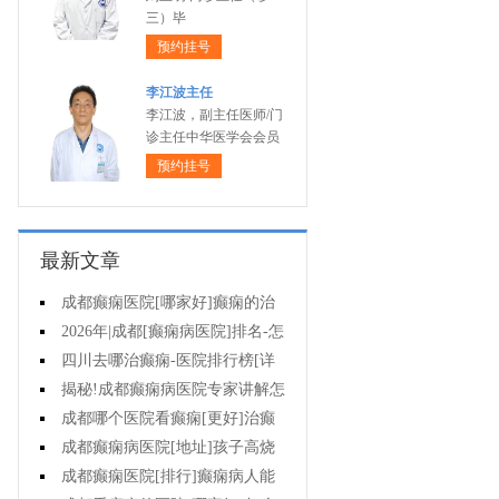
三）毕
预约挂号
李江波主任
李江波，副主任医师/门
诊主任中华医学会会员
预约挂号
最新文章
成都癫痫医院[哪家好]癫痫的治
疗有哪些误区?
2026年|成都[癫痫病医院]排名-怎
么治疗癫痫后遗症?
四川去哪治癫痫-医院排行榜[详
细排名]癫痫对女性的危害有哪些?
揭秘!成都癫痫病医院专家讲解怎
样提高羊癫疯病的治疗效果?
成都哪个医院看癫痫[更好]治癫
痫用住院吗?
成都癫痫病医院[地址]孩子高烧
为什么会出现癫痫抽搐?
成都癫痫医院[排行]癫痫病人能