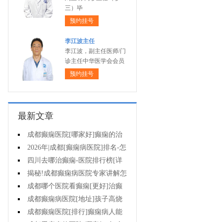
三）毕
预约挂号
李江波主任
李江波，副主任医师/门
诊主任中华医学会会员
预约挂号
最新文章
成都癫痫医院[哪家好]癫痫的治
疗有哪些误区?
2026年|成都[癫痫病医院]排名-怎
么治疗癫痫后遗症?
四川去哪治癫痫-医院排行榜[详
细排名]癫痫对女性的危害有哪些?
揭秘!成都癫痫病医院专家讲解怎
样提高羊癫疯病的治疗效果?
成都哪个医院看癫痫[更好]治癫
痫用住院吗?
成都癫痫病医院[地址]孩子高烧
为什么会出现癫痫抽搐?
成都癫痫医院[排行]癫痫病人能