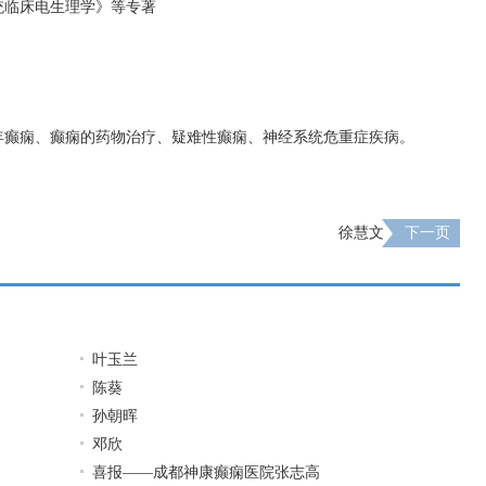
统临床电生理学》等专著
年癫痫、癫痫的药物治疗、疑难性癫痫、神经系统危重症疾病。
徐慧文
下一页
叶玉兰
陈葵
孙朝晖
邓欣
喜报——成都神康癫痫医院张志高