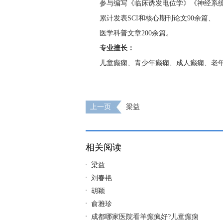
参与编写《临床诱发电位学》《神经系
累计发表SCI和核心期刊论文90余篇、
医学科普文章200余篇。
专业擅长：
儿童癫痫、青少年癫痫、成人癫痫、老
上一页
梁益
相关阅读
梁益
刘春艳
胡颖
俞雅珍
成都哪家医院看羊癫疯好?儿童癫痫