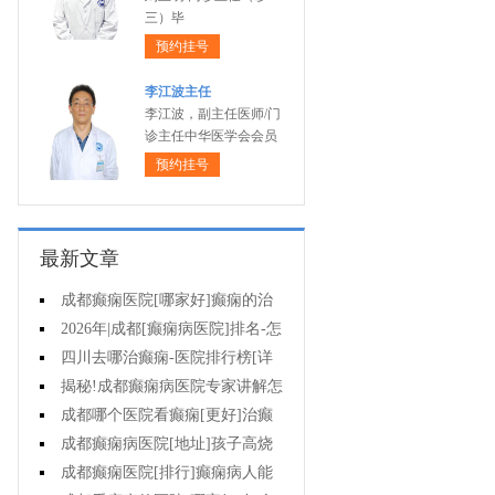
三）毕
预约挂号
李江波主任
李江波，副主任医师/门
诊主任中华医学会会员
预约挂号
最新文章
成都癫痫医院[哪家好]癫痫的治
疗有哪些误区?
2026年|成都[癫痫病医院]排名-怎
么治疗癫痫后遗症?
四川去哪治癫痫-医院排行榜[详
细排名]癫痫对女性的危害有哪些?
揭秘!成都癫痫病医院专家讲解怎
样提高羊癫疯病的治疗效果?
成都哪个医院看癫痫[更好]治癫
痫用住院吗?
成都癫痫病医院[地址]孩子高烧
为什么会出现癫痫抽搐?
成都癫痫医院[排行]癫痫病人能