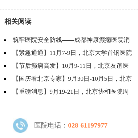
相关阅读
筑牢医院安全防线——成都神康癫痫医院消
防安全培训纪实
【紧急通通】11月7-9日，北京大学首钢医院
神经内科胡颖教授亲临成都会诊，破解癫痫疑难
【节后癫痫高发】10月9-11日，北京友谊医
院陈葵博士免费会诊+治疗援助，破解癫痫难
【国庆看北京专家】9月30日-10月5日，北京
题！
天坛&首钢医院两大专家蓉城亲诊+癫痫大额救
【重磅消息】9月19-21日，北京协和医院周
助，速约！
祥琴教授成都领衔会诊，共筑全年龄段抗癫防
线！
医院电话：
028-61197977