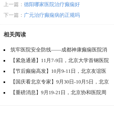
上一篇：
德阳哪家医院治疗癫痫好
下一篇：
广元治疗癫痫病的正规吗
相关阅读
筑牢医院安全防线——成都神康癫痫医院消
防安全培训纪实
【紧急通通】11月7-9日，北京大学首钢医院
神经内科胡颖教授亲临成都会诊，破解癫痫疑难
【节后癫痫高发】10月9-11日，北京友谊医
院陈葵博士免费会诊+治疗援助，破解癫痫难
【国庆看北京专家】9月30日-10月5日，北京
题！
天坛&首钢医院两大专家蓉城亲诊+癫痫大额救
【重磅消息】9月19-21日，北京协和医院周
助，速约！
祥琴教授成都领衔会诊，共筑全年龄段抗癫防
线！