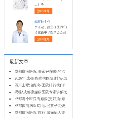
三）毕
预约挂号
李江波主任
李江波，副主任医师/门
诊主任中华医学会会员
预约挂号
最新文章
成都癫痫医院[哪家好]癫痫的治
疗有哪些误区?
2026年|成都[癫痫病医院]排名-怎
么治疗癫痫后遗症?
四川去哪治癫痫-医院排行榜[详
细排名]癫痫对女性的危害有哪些?
揭秘!成都癫痫病医院专家讲解怎
样提高羊癫疯病的治疗效果?
成都哪个医院看癫痫[更好]治癫
痫用住院吗?
成都癫痫病医院[地址]孩子高烧
为什么会出现癫痫抽搐?
成都癫痫医院[排行]癫痫病人能