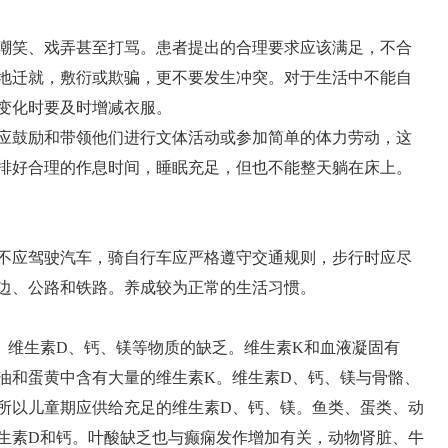
嘲笑、戏弄甚至打骂。患者提出的合理要求应该满足，不合
地迁就，敷衍或欺骗，更不要发生冲突。对于生活中不能自
变化时要及时增减衣服。
应鼓励和带领他们进行文体活动或参加简单的体力劳动，这
排好合理的作息时间，睡眠充足，但也不能整天躺在床上。
不应驾驶汽车，骑自行车应严格遵守交通规则，步行时应尽
边、公路和铁路。养成较为正常的生活习惯。
、维生素D、钙、镁等物质的缺乏。维生素K和血液凝固有
油和蛋黄中含有大量的维生素K。维生素D、钙、镁与骨骼、
所以儿童期应供给充足的维生素D、钙、镁。鱼类、蛋类、动
生素D和钙。叶酸缺乏也与癫痫发作增加有关，动物肾脏、牛