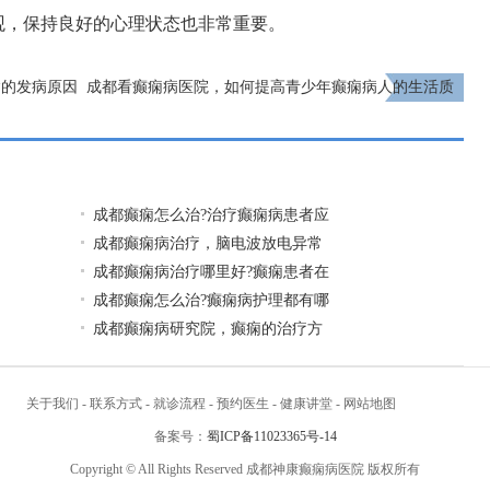
观，保持良好的心理状态也非常重要。
病的发病原因
成都看癫痫病医院，如何提高青少年癫痫病人的生活质
量?
下一页
成都癫痫怎么治?治疗癫痫病患者应
成都癫痫病治疗，脑电波放电异常
成都癫痫病治疗哪里好?癫痫患者在
成都癫痫怎么治?癫痫病护理都有哪
成都癫痫病研究院，癫痫的治疗方
关于我们
-
联系方式
-
就诊流程
-
预约医生
-
健康讲堂
-
网站地图
备案号：
蜀ICP备11023365号-14
Copyright © All Rights Reserved 成都神康癫痫病医院 版权所有