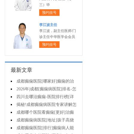
三）毕
预约挂号
李江波主任
李江波，副主任医师/门
诊主任中华医学会会员
预约挂号
最新文章
成都癫痫医院[哪家好]癫痫的治
疗有哪些误区?
2026年|成都[癫痫病医院]排名-怎
么治疗癫痫后遗症?
四川去哪治癫痫-医院排行榜[详
细排名]癫痫对女性的危害有哪些?
揭秘!成都癫痫病医院专家讲解怎
样提高羊癫疯病的治疗效果?
成都哪个医院看癫痫[更好]治癫
痫用住院吗?
成都癫痫病医院[地址]孩子高烧
为什么会出现癫痫抽搐?
成都癫痫医院[排行]癫痫病人能