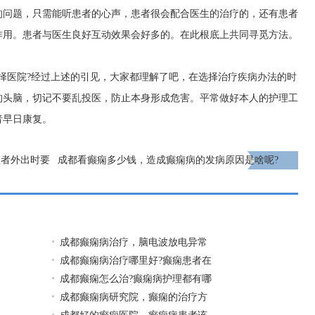
的问题，只需能听患者的心声，患者很会配合医生的治疗的，还有患者
作用。患者与医生良好互动效果会好多的。在此根底上共同寻觅方法。
择医院?经过上述的引见，大家都理解了吧，在选择治疗疾病办法的时
的头脑，切记不要乱投医，防止本身形成危害。平常做好本人的护理工
者早日康复。
患者外出时要
成都看癫痫多少钱，造成癫痫病的发病原因是啥呢?
下一页
成都癫痫病治疗，脑电波放电异常
成都癫痫病治疗哪里好?癫痫患者在
成都癫痫怎么治?癫痫病护理都有哪
成都癫痫病研究院，癫痫的治疗方