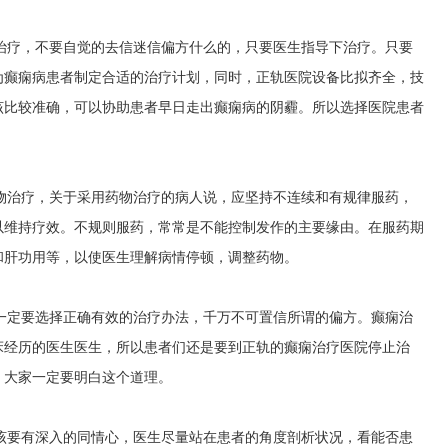
院治疗，不要自觉的去信迷信偏方什么的，只要医生指导下治疗。只要
为癫痫病患者制定合适的治疗计划，同时，正轨医院设备比拟齐全，技
该比较准确，可以协助患者早日走出癫痫病的阴霾。所以选择医院患者
药物治疗，关于采用药物治疗的病人说，应坚持不连续和有规律服药，
以维持疗效。不规则服药，常常是不能控制发作的主要缘由。在服药期
和肝功用等，以使医生理解病情停顿，调整药物。
，一定要选择正确有效的治疗办法，千万不可置信所谓的偏方。癫痫治
床经历的医生医生，所以患者们还是要到正轨的癫痫治疗医院停止治
，大家一定要明白这个道理。
应该要有深入的同情心，医生尽量站在患者的角度剖析状况，看能否患