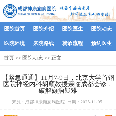
医院首页
医院介绍
医院医生
医院动态
医院环境
来院路线
就诊流程
预约医生
首页
>>
医院动态
>> 正文
【紧急通通】11月7-9日，北京大学首钢
医院神经内科胡颖教授亲临成都会诊，
破解癫痫疑难
来源：成都神康癫痫病医院
日期：2025-11-05