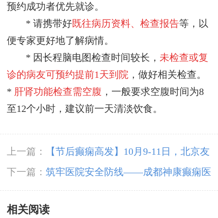
预约成功者优先就诊。
* 请携带好
既往病历资料、检查报告
等，以
便专家更好地了解病情。
* 因长程脑电图检查时间较长，
未检查或复
诊的病友可预约
提前
1天到院
，做好相关检查。
*
肝肾功能检查需空腹
，一般要求空腹时间为
8
至12个小时，建议前一天清淡饮食。
上一篇：
【节后癫痫高发】10月9-11日，北京友
谊医院陈葵博士免费会诊+治疗援助，破解癫痫
下一篇：
筑牢医院安全防线——成都神康癫痫医
难题！
院消防安全培训纪实
相关阅读