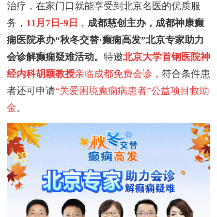
治疗，
在家门口就能
享受到北京名医的优质服
务，
11月7日-9日
，
成都慈创
主办，
成都神康癫
痫医院承办
“秋冬交替·癫痫高发
”
北京专家助力
会诊解癫痫疑难活动
。
特邀
北京大学首钢医院
神
经内科
胡颖教授
亲临成都
免费会诊
，符合条件患
者还可申请
“关爱困境癫痫病患者”公益项目救助
金
。