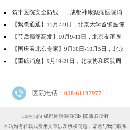
筑牢医院安全防线——成都神康癫痫医院消
防安全培训纪实
【紧急通通】11月7-9日，北京大学首钢医院
神经内科胡颖教授亲临成都会诊，破解癫痫疑难
【节后癫痫高发】10月9-11日，北京友谊医
院陈葵博士免费会诊+治疗援助，破解癫痫难
【国庆看北京专家】9月30日-10月5日，北京
题！
天坛&首钢医院两大专家蓉城亲诊+癫痫大额救
【重磅消息】9月19-21日，北京协和医院周
助，速约！
祥琴教授成都领衔会诊，共筑全年龄段抗癫防
线！
医院电话：
028-61197977
Copyright 成都神康癫痫病医院 版权所有
本站如有转载或引用文章涉及版权问题，请速与我们联系