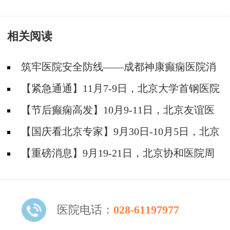
动，火速奔赴抗疫一线！
成功举办2021护士技能大赛
相关阅读
筑牢医院安全防线——成都神康癫痫医院消
防安全培训纪实
【紧急通通】11月7-9日，北京大学首钢医院
神经内科胡颖教授亲临成都会诊，破解癫痫疑难
【节后癫痫高发】10月9-11日，北京友谊医
院陈葵博士免费会诊+治疗援助，破解癫痫难
【国庆看北京专家】9月30日-10月5日，北京
题！
天坛&首钢医院两大专家蓉城亲诊+癫痫大额救
【重磅消息】9月19-21日，北京协和医院周
助，速约！
祥琴教授成都领衔会诊，共筑全年龄段抗癫防
线！
医院电话：
028-61197977