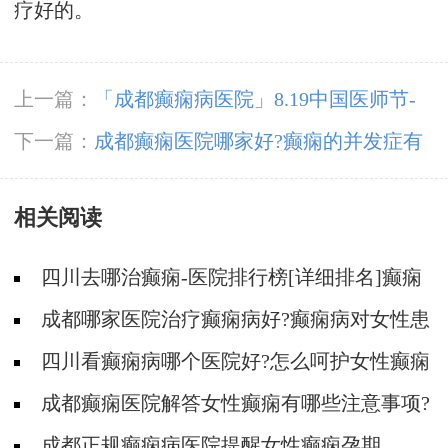
疗好的。
上一篇：
「成都癫痫病医院」8.19中国医师节-
百年华诞同筑梦·医者担当践初心，致敬最美医
下一篇：
成都癫痫医院哪家好?癫痫的并发症有
者
哪些呢?
相关阅读
四川去哪治癫痫-医院排行榜[详细排名]癫痫
对女性的危害有哪些?
成都哪家医院治疗癫痫病好?癫痫病对女性患
者有什么危害?
四川看癫痫病哪个医院好?怎么呵护女性癫痫
患者的健康?
成都癫痫医院解答女性癫痫有哪些注意事项?
成都正规癫痫病医院提醒女性癫痫孕期