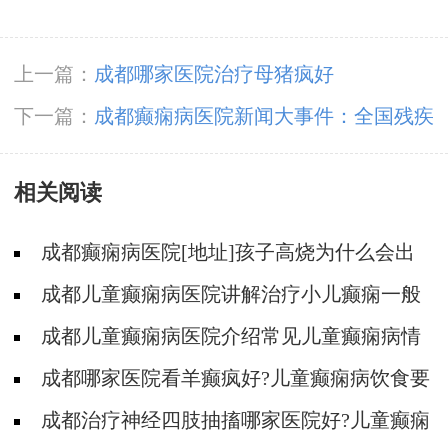
上一篇：
成都哪家医院治疗母猪疯好
下一篇：
成都癫痫病医院新闻大事件：全国残疾
预防日，降低因癫痫病致残发生率，神康倡导癫
相关阅读
痫诊治越早越好
成都癫痫病医院[地址]孩子高烧为什么会出
现癫痫抽搐?
成都儿童癫痫病医院讲解治疗小儿癫痫一般
可用什么方法?
成都儿童癫痫病医院介绍常见儿童癫痫病情
症状到底有些什么?
成都哪家医院看羊癫疯好?儿童癫痫病饮食要
注意什么?
成都治疗神经四肢抽搐哪家医院好?儿童癫痫