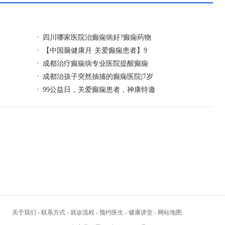
四川哪家医院治癫痫病好?癫痫药物
【中国脑健康月·关爱癫痫患者】9
成都治疗癫痫病专业医院提醒癫痫
成都治孩子突然抽搐的癫痫医院|7岁
99公益日，关爱癫痫患者，神康特邀
关于我们
-
联系方式
-
就诊流程
-
预约医生
-
健康讲堂
-
网站地图