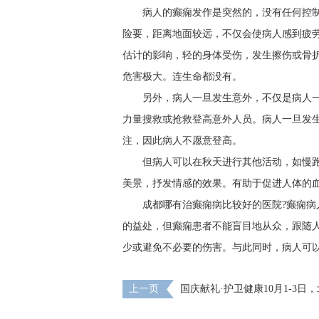
病人的癫痫发作是突然的，没有任何控
险要，距离地面较远，不仅会使病人感到疲
估计的影响，轻的身体受伤，发生擦伤或骨
危害极大。连生命都没有。
另外，病人一旦发生意外，不仅是病人
力量搜救或抢救登高意外人员。病人一旦发
注，因此病人不愿意登高。
但病人可以在秋天进行其他活动，如慢
美景，抒发情感的效果。有助于促进人体的
成都哪有治癫痫病比较好的医院?癫痫病
的益处，但癫痫患者不能盲目地从众，跟随
少或避免不必要的伤害。与此同时，病人可
上一页
国庆献礼·护卫健康10月1-3日
家亲临神康免费会诊，还有免费专项检查和