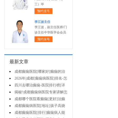
三）毕
预约挂号
李江波主任
李江波，副主任医师/门
诊主任中华医学会会员
预约挂号
最新文章
成都癫痫医院[哪家好]癫痫的治
疗有哪些误区?
2026年|成都[癫痫病医院]排名-怎
么治疗癫痫后遗症?
四川去哪治癫痫-医院排行榜[详
细排名]癫痫对女性的危害有哪些?
揭秘!成都癫痫病医院专家讲解怎
样提高羊癫疯病的治疗效果?
成都哪个医院看癫痫[更好]治癫
痫用住院吗?
成都癫痫病医院[地址]孩子高烧
为什么会出现癫痫抽搐?
成都癫痫医院[排行]癫痫病人能