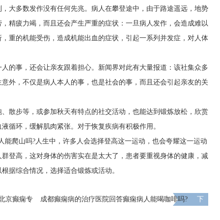
制，大多数发作没有任何先兆。病人在攀登途中，由于路途遥远，地势
劳，精疲力竭，而且还会产生严重的症状：一旦病人发作，会造成难以
折，重的机能受伤，造成机能出血的症状，引起一系列并发症，对人体
一人的事，还会让亲友跟着担心。新闻界对此有大量报道：该社集众多
生意外，不仅是病人本人的事，也是社会的事，而且还会引起亲友的关
跑、散步等，或参加秋天有特点的社交活动，也能达到锻炼放松，欣赏
血液循环，缓解肌肉紧张。对于恢复疾病有积极作用。
人能爬山吗?人生中，许多人会选择登高这一运动，也会夸耀这一运动
人群登高，这对身体的伤害实在是太大了，患者要重视身体的健康，减
以根据综合情况，选择适合锻炼或活动。
，北京癫痫专
成都癫痫病的治疗医院回答癫痫病人能喝咖啡吗?
下
超万元援
一页